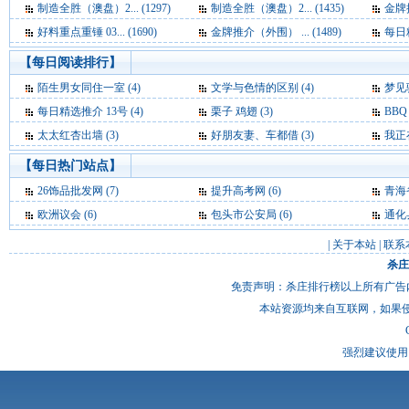
制造全胜（澳盘）2... (1297)
制造全胜（澳盘）2... (1435)
金牌推
好料重点重锤 03... (1690)
金牌推介（外围） ... (1489)
每日精
【每日阅读排行】
陌生男女同住一室 (4)
文学与色情的区别 (4)
梦见驴骡
每日精选推介 13号 (4)
栗子 鸡翅 (3)
BBQ
太太红杏出墙 (3)
好朋友妻、车都借 (3)
我正在
【每日热门站点】
26饰品批发网
(7)
提升高考网
(6)
青海
欧洲议会
(6)
包头市公安局
(6)
通化
|
关于本站
|
联系
杀庄
免责声明：杀庄排行榜以上所有广告
本站资源均来自互联网，如果
强烈建议使用 I