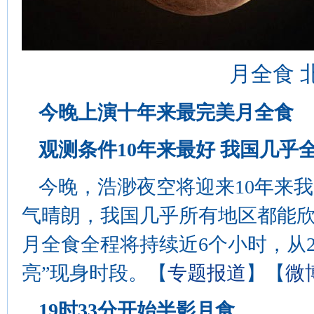
月全食 
今晚上演十年来最完美月全食
观测条件10年来最好 我国几乎
今晚，浩渺夜空将迎来10年来
气晴朗，我国几乎所有地区都能欣
月全食全程将持续近6个小时，从22
亮”现身时段。【
专题报道
】【
微
19时33分开始半影月食