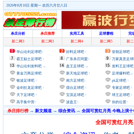
2026年8月10日 星期一 农历六月廿八日
杀庄分析
杀庄推荐
实用工具
足球赛程
完
新二网3
新二网3
新二网4
新二网5
新二
华山论剑足球吧
↑
好料足球吧
↑
皇朝足球吧
↑
霸王贴士足球吧
↑
广东杀庄同盟
↑
万家真意足球
华山论剑发料吧
→
盘王足球吧
→
发料王足球吧
黄金万两足球吧
新天地足球吧
↑
足球爆料吧
→
银波足球吧
↑
南方足球吧
↑
pk足球吧
↑
金剑狂龙足球吧
↑
擂台足球吧
↑
专家足球吧
↑
天下足球吧
↑
宝淇足球吧
↑
球王足球吧
↑
高手集中营
↑
波盘王
↑
你的位置
↑
杀庄排行榜
→
新文频道
→
综合资讯
→
全国可赏红月亮 今晚上演
全国可赏红月亮