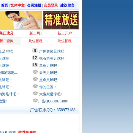
|
首页
|
繁体中文
|
会员注册
|
会员登录
|
建议留言
|
杀庄比分
新二网1
新二开户
新二查账
此位招租
此位招租
士足球吧
广体超级足球吧
足球吧
钻石群英足球吧
足球吧
↑
章鱼足球吧
↑
168足球吧
→
天天足球吧
↑
足球吧
↑
点金足球吧
↑
足球吧
↑
你的位置
↑
四海足球吧
↑
大赢家足球吧
↑
位置
↑
广告QQ358973188
↑
广告联系QQ：358973188
到QQ书签
推荐给朋友