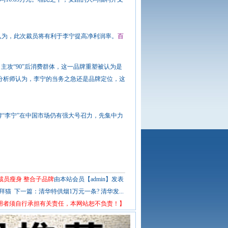
认为，此次裁员将有利于李宁提高净利润率。
百
主攻“90”后消费群体，这一品牌重塑被认为是
有分析师认为，李宁的当务之急还是品牌定位，这
牌“李宁”在中国市场仍有强大号召力，先集中力
裁员瘦身 整合子品牌
由本站会员【admin】发表
拜猫
下一篇：
清华特供烟1万元一条? 清华发...
用者须自行承担有关责任，本网站恕不负责！】