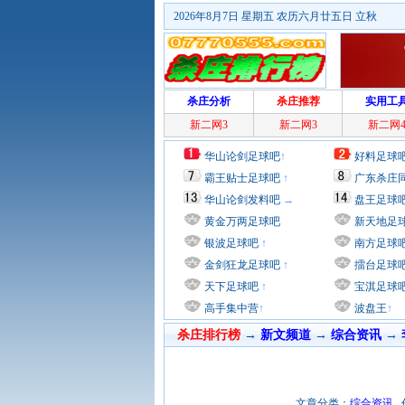
2026年8月7日 星期五 农历六月廿五日 立秋
杀庄分析
杀庄推荐
实用工
新二网3
新二网3
新二网
华山论剑足球吧
↑
好料足球
霸王贴士足球吧
↑
广东杀庄
华山论剑发料吧
→
盘王足球
黄金万两足球吧
新天地足
银波足球吧
↑
南方足球
金剑狂龙足球吧
↑
擂台足球
天下足球吧
↑
宝淇足球
高手集中营
↑
波盘王
↑
杀庄排行榜
→
新文频道
→
综合资讯
→
文章分类：
综合资讯
作