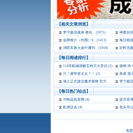
【相关文章浏览】
李宁裁员瘦身 整合... (1871)
神婆自诩知
金牌推介（外围）9... (1413)
每日精选推
消防车救火途中遭到... (1918)
好料无敌绝杀
【每日阅读排行】
114导航城讲解五种灭火常识 (2)
烧烤 鸡 中
汗！屠宰老太太？！ (2)
鱼香 茄
湖人正式接洽魔术黄蜂 官方求购霍华德+保罗 (2)
李宁裁员
【每日热门站点】
26饰品批发网
(4)
提升高
欧洲议会
(4)
包头市
免责