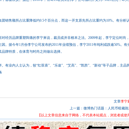
团销售额所占比重降低约0.5个百分点，而这一开支原先所占比重约为10%。有分析
对经历品牌重塑阵痛的李宁来说，裁员或并非根本之法。2009年起，李宁定位时尚，
因。据今年1月份李宁公司发布的2011年业绩预估，李宁2011年纯利或跌逾50%。
其品牌特质，在体育与时尚之间做出选择。
有业内人士认为，较“红双喜”、“乐途”、“艾高”、“凯胜”、“新动”等子品牌，主品
畅
文章
李宁
上一篇：
微博热门话题：人民币暗藏跪
【以上文章信息来自于网络，不代表本站观点，浏览者或使