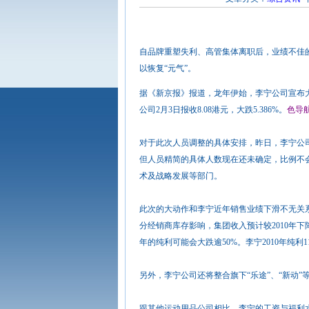
自品牌重塑失利、高管集体离职后，业绩不佳
以恢复“元气”。
据《新京报》报道，龙年伊始，李宁公司宣布
公司2月3日报收8.08港元，大跌5.386%。
色导
对于此次人员调整的具体安排，昨日，李宁公
但人员精简的具体人数现在还未确定，比例不
术及战略发展等部门。
此次的大动作和李宁近年销售业绩下滑不无关系
分经销商库存影响，集团收入预计较2010年下降
年的纯利可能会大跌逾50%。李宁2010年纯利11
另外，李宁公司还将整合旗下“乐途”、“新动”
跟其他运动用品公司相比，李宁的工资与福利水平都