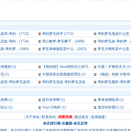
-孕妇... (1722)
孕妇梦见掉牙 (1721)
孕妇梦见鬼是什么意... (
-孕妇... (1734)
周公解梦-梦见狮子... (1609)
孕妇梦见血-孕妇梦... (1
孕妇梦... (1684)
梦见单峰骆驼是什么... (2025)
梦见大蟒蛇是什么意... (
规则 (1)
【相拍报】Word绝招办公技巧 (1)
许愿！歹毒的丈夫 (1)
 (1)
中国讲座在线视频管理论 (1)
《桃姐》热映 许鞍华：电影里应有老人的
梦见波浪是什么意思-好不好-代表什么 (1)
孕妇梦见流血-孕妇梦见流血是什么意思-好不好-代表什么 (1)
孕妇梦见鳌虾-孕妇梦见鳌虾是什么意思-好不好-
批发网
(1)
提升高考网
(1)
青海省测绘局
(1)
图论坛
(1)
VeryCD电驴
(1)
酒店特价预订
(1)
|
关于本站
|
联系本站
|
我要投稿
|
建议留言
|
友情链接
|
杀庄排行榜
-
乐趣园
-
杀庄足球
声明：杀庄排行榜以上所有广告内容均为赞助商广告提供,对其经营行为本网站恕不负