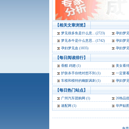
【相关文章浏览】
梦见很多鱼是什么意... (2723)
孕妇梦见波浪
梦见杀牛是什么意思... (1742)
孕妇梦见流血
孕妇梦见血 (1835)
孕妇梦见猫-
【每日阅读排行】
香醋 鸡翅 (1)
美女看待潜
护肤杀手你绝对想不到 (1)
一定要看完
车模和模特的幽默讽刺 (1)
孕妇梦见波浪-孕妇
【每日热门站点】
广州汽车团购网
(1)
26饰品
速配网
(1)
华声贴
免责