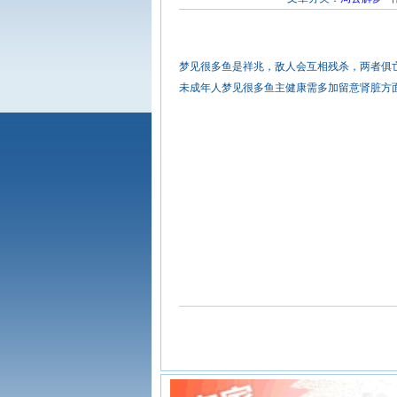
梦见很多鱼是祥兆，敌人会互相残杀，两者俱
未成年人梦见很多鱼主健康需多加留意肾脏方