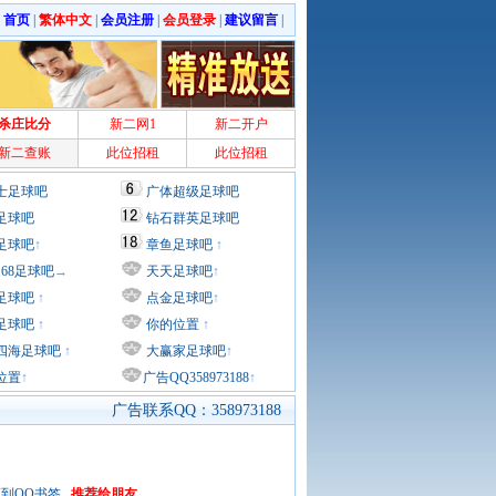
|
首页
|
繁体中文
|
会员注册
|
会员登录
|
建议留言
|
杀庄比分
新二网1
新二开户
新二查账
此位招租
此位招租
士足球吧
广体超级足球吧
足球吧
钻石群英足球吧
足球吧
↑
章鱼足球吧
↑
168足球吧
→
天天足球吧
↑
足球吧
↑
点金足球吧
↑
足球吧
↑
你的位置
↑
四海足球吧
↑
大赢家足球吧
↑
位置
↑
广告QQ358973188
↑
广告联系QQ：358973188
到QQ书签
推荐给朋友