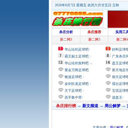
2026年8月7日 星期五 农历六月廿五日 立秋
杀庄分析
杀庄推荐
实用工
新二网3
新二网3
新二网
华山论剑足球吧
↑
好料足球
霸王贴士足球吧
↑
广东杀庄
华山论剑发料吧
→
盘王足球
黄金万两足球吧
新天地足
银波足球吧
↑
南方足球
金剑狂龙足球吧
↑
擂台足球
天下足球吧
↑
宝淇足球
高手集中营
↑
波盘王
↑
杀庄排行榜
→
新文频道
→
周公解梦
→
文章分类：
周公解梦
作