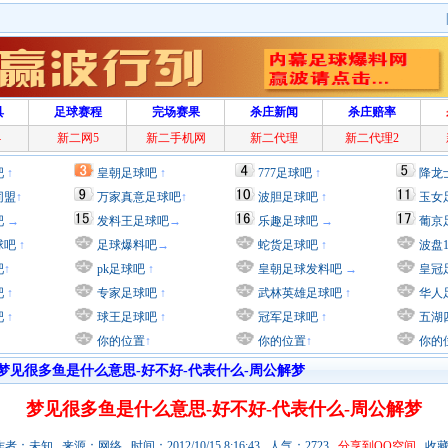
具
足球赛程
完场赛果
杀庄新闻
杀庄赔率
4
新二网5
新二手机网
新二代理
新二代理2
吧
↑
皇朝足球吧
↑
777足球吧
↑
降龙
同盟
↑
万家真意足球吧
↑
波胆足球吧
↑
玉女
吧
→
发料王足球吧
→
乐趣足球吧
→
葡京
球吧
↑
足球爆料吧
→
蛇货足球吧
↑
波盘
吧
↑
pk足球吧
↑
皇朝足球发料吧
→
皇冠
吧
↑
专家足球吧
↑
武林英雄足球吧
↑
华人
吧
↑
球王足球吧
↑
冠军足球吧
↑
五湖
你的位置
↑
你的位置
↑
你的
梦见很多鱼是什么意思-好不好-代表什么-周公解梦
梦见很多鱼是什么意思-好不好-代表什么-周公解梦
者：未知 来源：网络 时间：2012/10/15 8:16:43 人气：2723
分享到QQ空间
收藏