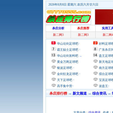
2026年8月8日 星期六 农历六月廿六日
杀庄分析
杀庄推荐
实用工
新二网3
新二网3
新二网
华山论剑足球吧
↑
好料足球
霸王贴士足球吧
↑
广东杀庄
华山论剑发料吧
→
盘王足球
黄金万两足球吧
新天地足
银波足球吧
↑
南方足球
金剑狂龙足球吧
↑
擂台足球
天下足球吧
↑
宝淇足球
高手集中营
↑
波盘王
↑
杀庄排行榜
→
新文频道
→
综合资讯
→
文章分类：
综合资讯
作者：好料