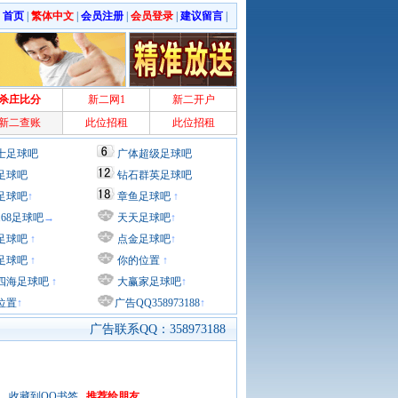
|
首页
|
繁体中文
|
会员注册
|
会员登录
|
建议留言
|
杀庄比分
新二网1
新二开户
新二查账
此位招租
此位招租
士足球吧
广体超级足球吧
足球吧
钻石群英足球吧
足球吧
↑
章鱼足球吧
↑
168足球吧
→
天天足球吧
↑
足球吧
↑
点金足球吧
↑
足球吧
↑
你的位置
↑
四海足球吧
↑
大赢家足球吧
↑
位置
↑
广告QQ358973188
↑
广告联系QQ：358973188
间
收藏到QQ书签
推荐给朋友