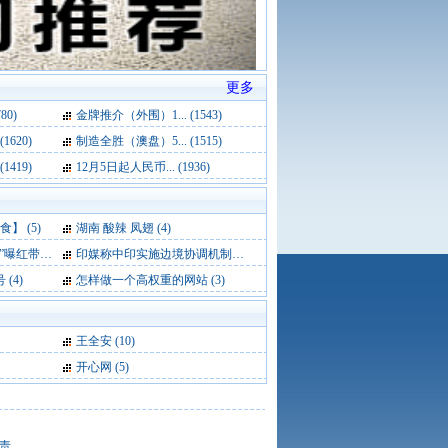
更多
80)
金牌推介（外围）1... (1543)
1620)
制造全胜（澳盘）5... (1515)
1419)
12月5日起人民币... (1936)
】 (5)
湖南 酸辣 凤翅 (4)
少尴尬 (4)
印媒称中印实施边境协调机制 避免意外冲突 (4)
(4)
怎样做一个高权重的网站 (3)
王全安
(10)
开心网
(5)
责。