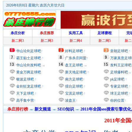
2026年8月8日 星期六 农历六月廿六日
杀庄分析
杀庄推荐
实用工具
足球赛程
完
新二网3
新二网3
新二网4
新二网5
新二
华山论剑足球吧
↑
好料足球吧
↑
皇朝足球吧
↑
霸王贴士足球吧
↑
广东杀庄同盟
↑
万家真意足球
华山论剑发料吧
→
盘王足球吧
→
发料王足球吧
黄金万两足球吧
新天地足球吧
↑
足球爆料吧
→
银波足球吧
↑
南方足球吧
↑
pk足球吧
↑
金剑狂龙足球吧
↑
擂台足球吧
↑
专家足球吧
↑
天下足球吧
↑
宝淇足球吧
↑
球王足球吧
↑
高手集中营
↑
波盘王
↑
你的位置
↑
杀庄排行榜
→
新文频道
→
SEO知识
→
2011年全国seo搜索引擎优
2011年全