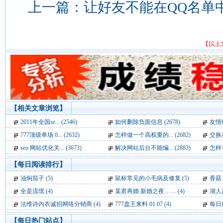
上一篇：
让好友不能在QQ名单中
【以上
【相关文章浏览】
2011年全国se... (2546)
如何删除负面信息 (2678)
友情链
777顶级单场 0... (2632)
怎样做一个高权重的... (2682)
交换友
seo 网站优化关... (3673)
解决网站后台不能编... (2883)
怎样寻
【每日阅读排行】
油焖茄子 (5)
鼠标常见的小毛病及修复 (5)
香菇
全是流氓 (4)
某君再婚 新婚之夜…… (4)
湖人正式
法维诗内衣诚招网络分销商 (4)
777盘王来料 01.07 (4)
每日精
【每日热门站点】