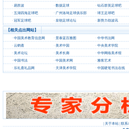
·
易胜波
·
数据足球
·
钻石群英足球吧
·
五湖四海足球吧
·
广州洛琦足球俱乐部
·
球王足球吧
·
冠军足球吧
·
皇朝足球论坛
·
新势力劲波讯
【相关点出网站】
·
中国美术教育信息网
·
景泰蓝百雅图
·
中华书法网
·
云鹤斋
·
美术中国
·
中央美术学院
·
美术论坛
·
美术长廊
·
中华网络美术馆
·
中国书法
·
中国美术网
·
雅客艺术
·
乐礼斋礼品网
·
天津美术学院
·
中国硬笔书法在线
|
关于本站
|
联系