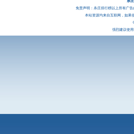
杀庄
免责声明：杀庄排行榜以上所有广告
本站资源均来自互联网，如果
强烈建议使用 I