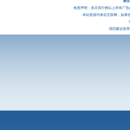
杀庄
免责声明：杀庄排行榜以上所有广告
本站资源均来自互联网，如果
强烈建议使用 I