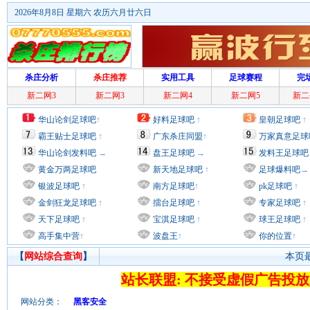
2026年8月8日 星期六 农历六月廿六日
杀庄分析
杀庄推荐
实用工具
足球赛程
完
新二网3
新二网3
新二网4
新二网5
新二
华山论剑足球吧
↑
好料足球吧
↑
皇朝足球吧
↑
霸王贴士足球吧
↑
广东杀庄同盟
↑
万家真意足球
华山论剑发料吧
→
盘王足球吧
→
发料王足球吧
黄金万两足球吧
新天地足球吧
↑
足球爆料吧
→
银波足球吧
↑
南方足球吧
↑
pk足球吧
↑
金剑狂龙足球吧
↑
擂台足球吧
↑
专家足球吧
↑
天下足球吧
↑
宝淇足球吧
↑
球王足球吧
↑
高手集中营
↑
波盘王
↑
你的位置
↑
【
网站综合查询
】
本页最后
站长联盟: 不接受虚假广告投放
网站分类：
黑客安全