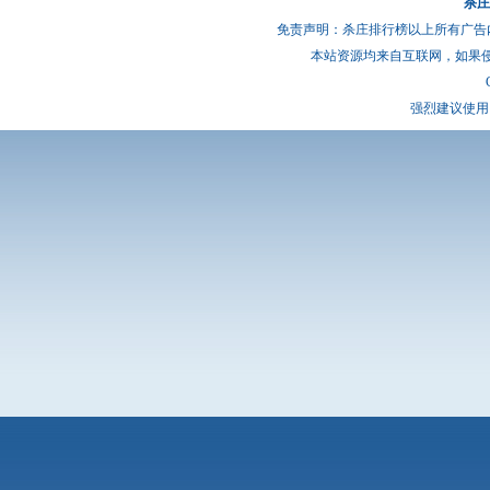
杀庄
免责声明：杀庄排行榜以上所有广告
本站资源均来自互联网，如果
强烈建议使用 I