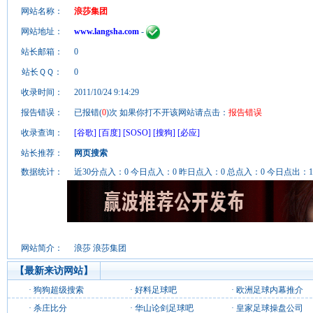
网站名称：
浪莎集团
网站地址：
www.langsha.com
-
站长邮箱：
0
站长ＱＱ：
0
收录时间：
2011/10/24 9:14:29
报告错误：
已报错(
0
)次 如果你打不开该网站请点击：
报告错误
收录查询：
[谷歌]
[百度]
[SOSO]
[搜狗]
[必应]
站长推荐：
网页搜索
数据统计：
近30分点入：0 今日点入：0 昨日点入：0 总点入：0 今日点出：1
网站简介：
浪莎 浪莎集团
【最新来访网站】
·
狗狗超级搜索
·
好料足球吧
·
欧洲足球内幕推介
·
杀庄比分
·
华山论剑足球吧
·
皇家足球操盘公司