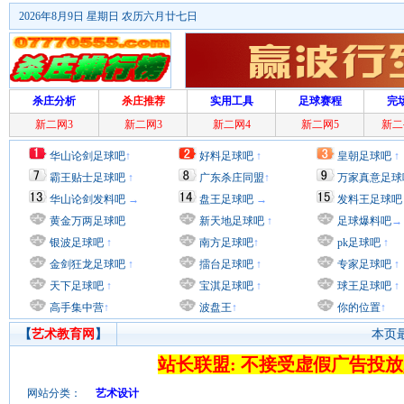
2026年8月9日 星期日 农历六月廿七日
杀庄分析
杀庄推荐
实用工具
足球赛程
完
新二网3
新二网3
新二网4
新二网5
新二
华山论剑足球吧
↑
好料足球吧
↑
皇朝足球吧
↑
霸王贴士足球吧
↑
广东杀庄同盟
↑
万家真意足球
华山论剑发料吧
→
盘王足球吧
→
发料王足球吧
黄金万两足球吧
新天地足球吧
↑
足球爆料吧
→
银波足球吧
↑
南方足球吧
↑
pk足球吧
↑
金剑狂龙足球吧
↑
擂台足球吧
↑
专家足球吧
↑
天下足球吧
↑
宝淇足球吧
↑
球王足球吧
↑
高手集中营
↑
波盘王
↑
你的位置
↑
【
艺术教育网
】
本页最后
站长联盟: 不接受虚假广告投放
网站分类：
艺术设计