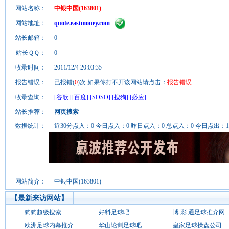
网站名称：
中银中国(163801)
网站地址：
quote.eastmoney.com
-
站长邮箱：
0
站长ＱＱ：
0
收录时间：
2011/12/4 20:03:35
报告错误：
已报错(
0
)次 如果你打不开该网站请点击：
报告错误
收录查询：
[谷歌]
[百度]
[SOSO]
[搜狗]
[必应]
站长推荐：
网页搜索
数据统计：
近30分点入：0 今日点入：0 昨日点入：0 总点入：0 今日点出：1
网站简介：
中银中国(163801)
【最新来访网站】
·
狗狗超级搜索
·
好料足球吧
·
博 彩 通足球推介网
·
欧洲足球内幕推介
·
华山论剑足球吧
·
皇家足球操盘公司