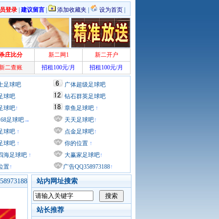
员登录
|
建议留言
|
添加收藏夹
|
设为首页
|
杀庄比分
新二网1
新二开户
新二查账
招租100元/月
招租100元/月
士足球吧
广体超级足球吧
足球吧
钻石群英足球吧
足球吧
↑
章鱼足球吧
↑
168足球吧
→
天天足球吧
↑
足球吧
↑
点金足球吧
↑
足球吧
↑
你的位置
↑
四海足球吧
↑
大赢家足球吧
↑
位置
↑
广告QQ358973188
↑
8973188
站内网址搜索
站长推荐