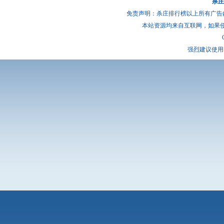
杀庄
免责声明：杀庄排行榜以上所有广告
本站资源均来自互联网，如果
强烈建议使用 I