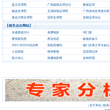
·
盘王足球吧
·
广体超级足球论坛
·
数据足球
·
银波足球吧
·
五湖四海足球吧
·
广州洛琦足球俱乐部
·
黄金万两足球吧
·
冠军足球吧
·
皇朝足球论坛
【相关点出网站】
·
东成西就2011
·
免费电影
·
鸿门宴
·
爱情面包房
·
再见初恋
·
蚁族的奋斗
·
INFO 882SSS综合网
·
热剧首播站
·
杨门女将之军令如山
·
人在囧途
·
财神客栈
·
恋恋笔记本
·
怒火攻心
·
热播电影网
·
金钱帝国
|
关于本站
|
联系