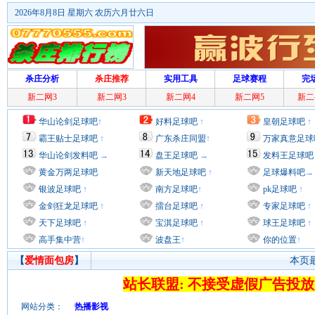
2026年8月8日 星期六 农历六月廿六日
杀庄分析
杀庄推荐
实用工具
足球赛程
完
新二网3
新二网3
新二网4
新二网5
新二
华山论剑足球吧
↑
好料足球吧
↑
皇朝足球吧
↑
霸王贴士足球吧
↑
广东杀庄同盟
↑
万家真意足球
华山论剑发料吧
→
盘王足球吧
→
发料王足球吧
黄金万两足球吧
新天地足球吧
↑
足球爆料吧
→
银波足球吧
↑
南方足球吧
↑
pk足球吧
↑
金剑狂龙足球吧
↑
擂台足球吧
↑
专家足球吧
↑
天下足球吧
↑
宝淇足球吧
↑
球王足球吧
↑
高手集中营
↑
波盘王
↑
你的位置
↑
【
爱情面包房
】
本页最后
站长联盟: 不接受虚假广告投放
网站分类：
热播影视