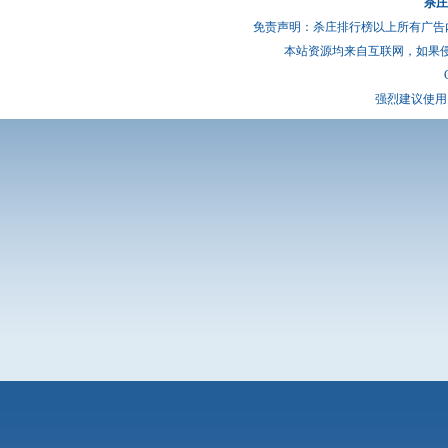
杀庄
免责声明：杀庄排行榜以上所有广告
本站资源均来自互联网，如果
强烈建议使用 I