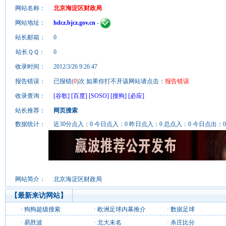
网站名称：
北京海淀区财政局
网站地址：
hdcz.bjcz.gov.cn
-
站长邮箱：
0
站长ＱＱ：
0
收录时间：
2012/3/26 9:26:47
报告错误：
已报错(
0
)次 如果你打不开该网站请点击：
报告错误
收录查询：
[谷歌]
[百度]
[SOSO]
[搜狗]
[必应]
站长推荐：
网页搜索
数据统计：
近30分点入：0 今日点入：0 昨日点入：0 总点入：0 今日点出：0
网站简介：
北京海淀区财政局
【最新来访网站】
·
狗狗超级搜索
·
欧洲足球内幕推介
·
数据足球
·
易胜波
·
北大未名
·
杀庄比分