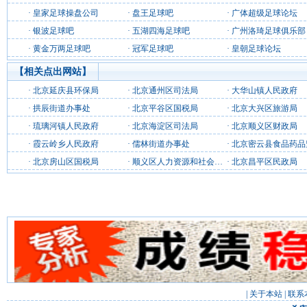
·
皇家足球操盘公司
·
盘王足球吧
·
广体超级足球论坛
·
银波足球吧
·
五湖四海足球吧
·
广州洛琦足球俱乐部
·
黄金万两足球吧
·
冠军足球吧
·
皇朝足球论坛
【相关点出网站】
·
北京延庆县环保局
·
北京通州区司法局
·
大华山镇人民政府
·
拱辰街道办事处
·
北京平谷区国税局
·
北京大兴区旅游局
·
琉璃河镇人民政府
·
北京海淀区司法局
·
北京顺义区财政局
·
霞云岭乡人民政府
·
儒林街道办事处
·
北京密云县食品药品监督
·
北京房山区国税局
·
顺义区人力资源和社会保障局
·
北京昌平区民政局
|
关于本站
|
联系