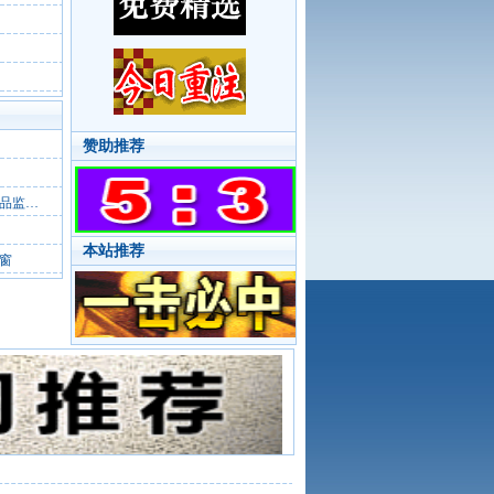
赞助推荐
监督局
本站推荐
窗