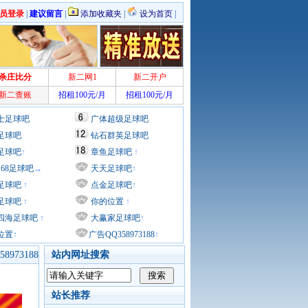
员登录
|
建议留言
|
添加收藏夹
|
设为首页
|
杀庄比分
新二网1
新二开户
新二查账
招租100元/月
招租100元/月
士足球吧
广体超级足球吧
足球吧
钻石群英足球吧
足球吧
↑
章鱼足球吧
↑
168足球吧
→
天天足球吧
↑
足球吧
↑
点金足球吧
↑
足球吧
↑
你的位置
↑
四海足球吧
↑
大赢家足球吧
↑
位置
↑
广告QQ358973188
↑
8973188
站内网址搜索
站长推荐