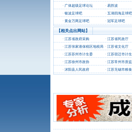
·
广体超级足球论坛
·
易胜波
·
银波足球吧
·
五湖四海足球吧
·
黄金万两足球吧
·
冠军足球吧
【相关点出网站】
·
江苏省政府采购
·
江苏省民政厅
·
江苏张家港保税区地税局
·
江苏省文化厅
·
江苏苏州市计生委
·
江苏宿迁市计生
·
江苏徐州市政协
·
江苏常州市质监
·
沭阳县人民政府
·
江苏无锡市粮食