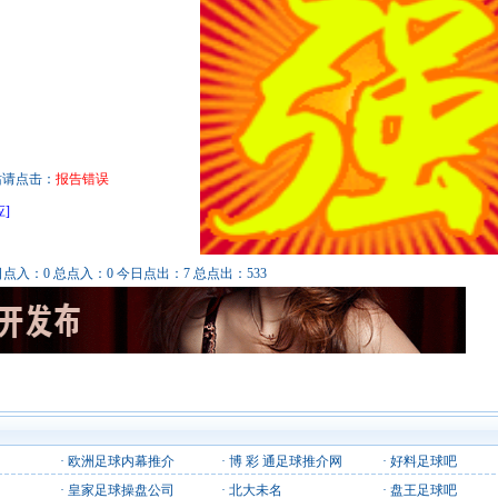
站请点击：
报告错误
应]
日点入：0 总点入：0 今日点出：7 总点出：533
·
欧洲足球内幕推介
·
博 彩 通足球推介网
·
好料足球吧
·
皇家足球操盘公司
·
北大未名
·
盘王足球吧