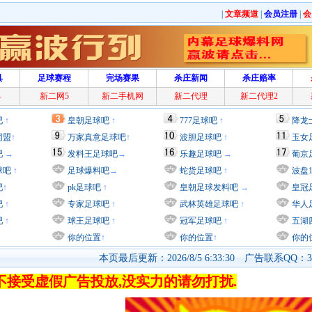
|
文章频道
|
会员注册
|
会
具
足球赛程
完场赛果
杀庄新闻
杀庄赔率
4
新二网5
新二手机网
新二代理
新二代理2
吧
↑
皇朝足球吧
↑
777足球吧
↑
降龙
同盟
↑
万家真意足球吧
↑
波胆足球吧
↑
玉女
吧
→
发料王足球吧
→
乐趣足球吧
→
葡京
球吧
↑
足球爆料吧
→
蛇货足球吧
↑
波盘
吧
↑
pk足球吧
↑
皇朝足球发料吧
→
皇冠
吧
↑
专家足球吧
↑
武林英雄足球吧
↑
华人
吧
↑
球王足球吧
↑
冠军足球吧
↑
五湖
你的位置
↑
你的位置
↑
你的
本页最后更新：2026/8/5 6:33:30 广告联系QQ：35
 不接受虚假广告投放,没实力的请勿打扰.