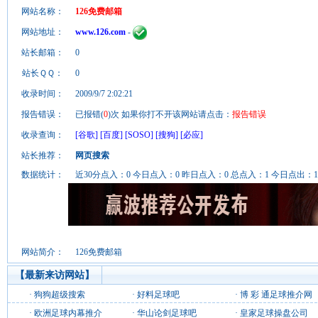
网站名称：
126免费邮箱
网站地址：
www.126.com
-
站长邮箱：
0
站长ＱＱ：
0
收录时间：
2009/9/7 2:02:21
报告错误：
已报错(
0
)次 如果你打不开该网站请点击：
报告错误
收录查询：
[谷歌]
[百度]
[SOSO]
[搜狗]
[必应]
站长推荐：
网页搜索
数据统计：
近30分点入：0 今日点入：0 昨日点入：0 总点入：1 今日点出：1 
网站简介：
126免费邮箱
【最新来访网站】
·
狗狗超级搜索
·
好料足球吧
·
博 彩 通足球推介网
·
欧洲足球内幕推介
·
华山论剑足球吧
·
皇家足球操盘公司