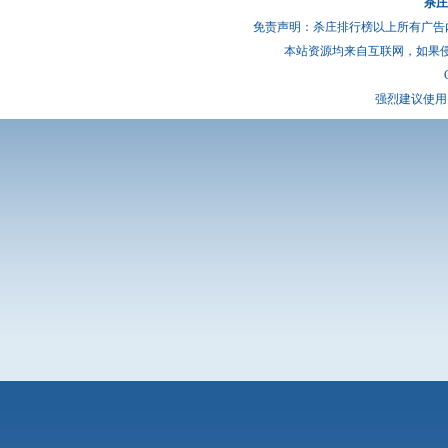
杀庄
免责声明：杀庄排行榜以上所有广告
本站资源均来自互联网，如果
强烈建议使用 I