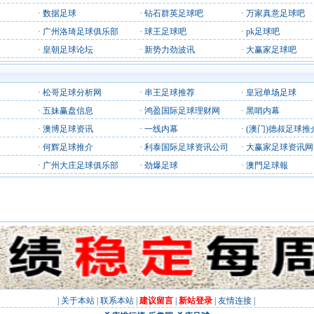
·
数据足球
·
钻石群英足球吧
·
万家真意足球吧
·
广州洛琦足球俱乐部
·
球王足球吧
·
pk足球吧
·
皇朝足球论坛
·
新势力劲波讯
·
大赢家足球吧
·
松哥足球分析网
·
串王足球推荐
·
皇冠单场足球
·
五妹赢盘信息
·
鸿盈国际足球理财网
·
黑哨内幕
·
澳博足球资讯
·
一线内幕
·
(澳门)德叔足球推
·
何辉足球推介
·
利泰国际足球资讯公司
·
大赢家足球资讯网
·
广州大庄足球俱乐部
·
劲爆足球
·
澳門足球報
|
关于本站
|
联系本站
|
建议留言
|
新站登录
|
友情连接
|