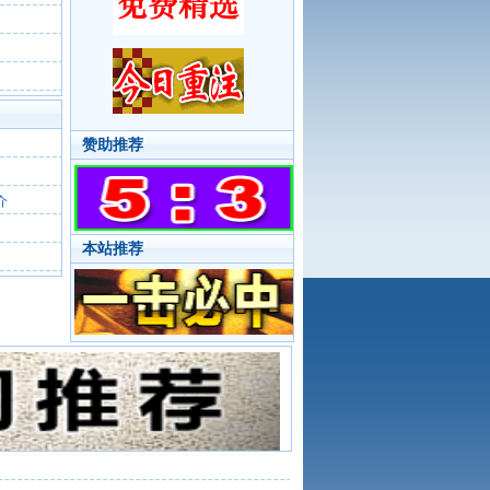
赞助推荐
介
本站推荐