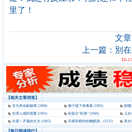
里了！
文章
上一篇：
別在
【以上
【相关文章浏览】
甘为革命献肠胃 (2008)
裤子脱下来看看 (1905)
奶嘴大
生理上感到需要 (1905)
松鼠分“松果” (1846)
儿女和
许愿！歹毒的丈夫 (1865)
车模和模特的幽默讽... (3135)
美女看
【每日阅读排行】