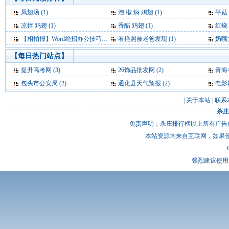
凤翅汤 (1)
泡 椒 焖 鸡翅 (1)
平菇 
凉拌 鸡翅 (1)
香醋 鸡翅 (1)
红烧 
【相拍报】Word绝招办公技巧 (1)
看艳照被老爸发现 (1)
奶嘴
【每日热门站点】
提升高考网
(3)
26饰品批发网
(2)
青海
包头市公安局
(2)
通化县天气预报
(2)
电影
|
关于本站
|
联系
杀庄
免责声明：杀庄排行榜以上所有广告
本站资源均来自互联网，如果
强烈建议使用 I