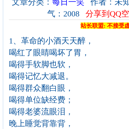
文章分类：
每日一笑
作者：未知 来
气：2008
分享到QQ
站长联盟: 不接受
1、革命的小酒天天醉，
喝红了眼睛喝坏了胃，
喝得手软脚也软，
喝得记忆大减退。
喝得群众翻白眼，
喝得单位缺经费；
喝得老婆流眼泪，
晚上睡觉背靠背，