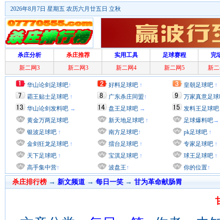
2026年8月7日 星期五 农历六月廿五日 立秋
杀庄分析
杀庄推荐
实用工具
足球赛程
完
新二网3
新二网3
新二网4
新二网5
新二
华山论剑足球吧
↑
好料足球吧
↑
皇朝足球吧
↑
霸王贴士足球吧
↑
广东杀庄同盟
↑
万家真意足球
华山论剑发料吧
→
盘王足球吧
→
发料王足球吧
黄金万两足球吧
新天地足球吧
↑
足球爆料吧
→
银波足球吧
↑
南方足球吧
↑
pk足球吧
↑
金剑狂龙足球吧
↑
擂台足球吧
↑
专家足球吧
↑
天下足球吧
↑
宝淇足球吧
↑
球王足球吧
↑
高手集中营
↑
波盘王
↑
你的位置
↑
杀庄排行榜
→
新文频道
→
每日一笑
→
甘为革命献肠胃