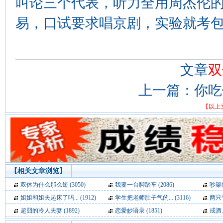
叫论三个代表，听力全用周杰伦
易，口试要求唱京剧，实验就考包
文章
双
上一篇：
你吃
【以上
【相关文章浏览】
双休为什么那么短 (3050)
我要一台脚踏车 (2086)
吵架的
姐姐和姐夫起床了吗... (1912)
学生把老师肚子气的... (3116)
两只手
超囧的冷人夫妻 (1892)
恋爱妙语录 (1851)
戒酒、