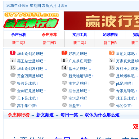
2026年8月6日 星期四 农历六月廿四日
杀庄分析
杀庄推荐
实用工具
足球赛程
完
新二网3
新二网3
新二网4
新二网5
新二
华山论剑足球吧
↑
好料足球吧
↑
皇朝足球吧
↑
霸王贴士足球吧
↑
广东杀庄同盟
↑
万家真意足球
华山论剑发料吧
→
盘王足球吧
→
发料王足球吧
黄金万两足球吧
新天地足球吧
↑
足球爆料吧
→
银波足球吧
↑
南方足球吧
↑
pk足球吧
↑
金剑狂龙足球吧
↑
擂台足球吧
↑
专家足球吧
↑
天下足球吧
↑
宝淇足球吧
↑
球王足球吧
↑
高手集中营
↑
波盘王
↑
你的位置
↑
杀庄排行榜
→
新文频道
→
每日一笑
→
双休为什么那么短
双