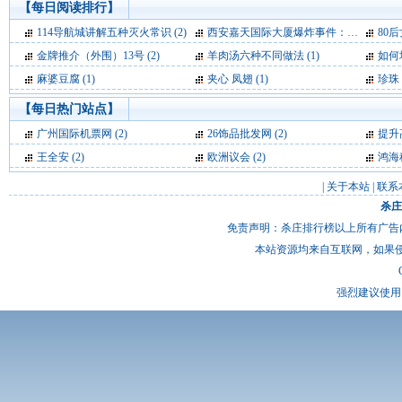
【每日阅读排行】
114导航城讲解五种灭火常识 (2)
西安嘉天国际大厦爆炸事件：基本确定为液化气爆炸 (2)
80后女
金牌推介（外围）13号 (2)
羊肉汤六种不同做法 (1)
如何
麻婆豆腐 (1)
夹心 凤翅 (1)
珍珠 
【每日热门站点】
广州国际机票网
(2)
26饰品批发网
(2)
提升
王全安
(2)
欧洲议会
(2)
鸿海
|
关于本站
|
联系
杀庄
免责声明：杀庄排行榜以上所有广告
本站资源均来自互联网，如果
强烈建议使用 I