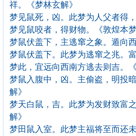
祥。《梦林玄解》
梦见鼠死，凶。此梦为人父者得
梦见鼠咬者，得财物。《敦煌本
梦鼠伏盖下，主逃窜之象。遁向
梦鼠伏盖下。此梦为逃窜之兆。
梦此，宜远向西南方逃去则吉。
梦鼠入腹中，凶。主偷盗，明投
解》
梦天白鼠，吉。此梦为发财致富
解》
梦田鼠入室。此梦主福将至而还