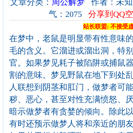
文章分类：
周公解梦
作者：未知 来源
气：2075
分享到QQ
站长联盟: 不接受
在梦中，老鼠是明显带有性意味
毛的含义。它溜进或溜出洞，特
官。如果梦见耗子被陷阱或捕鼠
割的意味。梦见野鼠在地下到处
人联想到阴茎和肛门，做梦者可
秽、恶心，甚至对性充满愤怒、厌
暗示做梦者有贪婪的倾向。除此
有时还预示做梦人将和亲近的朋