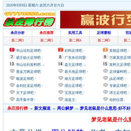
2026年8月8日 星期六 农历六月廿六日
杀庄分析
杀庄推荐
实用工具
足球赛程
完
新二网3
新二网3
新二网4
新二网5
新二
华山论剑足球吧
↑
好料足球吧
↑
皇朝足球吧
↑
霸王贴士足球吧
↑
广东杀庄同盟
↑
万家真意足球
华山论剑发料吧
→
盘王足球吧
→
发料王足球吧
黄金万两足球吧
新天地足球吧
↑
足球爆料吧
→
银波足球吧
↑
南方足球吧
↑
pk足球吧
↑
金剑狂龙足球吧
↑
擂台足球吧
↑
专家足球吧
↑
天下足球吧
↑
宝淇足球吧
↑
球王足球吧
↑
高手集中营
↑
波盘王
↑
你的位置
↑
杀庄排行榜
→
新文频道
→
周公解梦
→
梦见老鼠是什么意思-好不好
梦见老鼠是什么意