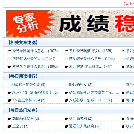
【以上
【相关文章浏览】
梦见老鼠是什么意思... (2075)
孕妇梦见喝酒-孕妇... (1758)
孕妇梦
孕妇梦见死去的人-... (1624)
梦见骡子是什么意思... (1788)
孕妇梦
梦见羚羊是什么意思... (1962)
周公解梦-梦见身体... (1747)
梦见袋
【每日阅读排行】
O型腿不知怎么说 (3)
80后的处女 (2)
刘翔
粉蒸 排骨【新拍报美食】 (2)
婚姻感情生活常常拿苦作乐。 (2)
婚姻就
777盘王来料12.24 (2)
八戒心水（篮球） 06.17 (2)
每日精
【每日热门站点】
26饰品批发网
(2)
提升高考网
(2)
青海
王全安
(2)
通辽市人民政府
(2)
欧洲