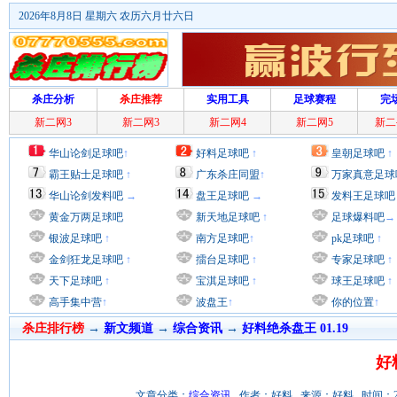
2026年8月8日 星期六 农历六月廿六日
杀庄分析
杀庄推荐
实用工具
足球赛程
完
新二网3
新二网3
新二网4
新二网5
新二
华山论剑足球吧
↑
好料足球吧
↑
皇朝足球吧
↑
霸王贴士足球吧
↑
广东杀庄同盟
↑
万家真意足球
华山论剑发料吧
→
盘王足球吧
→
发料王足球吧
黄金万两足球吧
新天地足球吧
↑
足球爆料吧
→
银波足球吧
↑
南方足球吧
↑
pk足球吧
↑
金剑狂龙足球吧
↑
擂台足球吧
↑
专家足球吧
↑
天下足球吧
↑
宝淇足球吧
↑
球王足球吧
↑
高手集中营
↑
波盘王
↑
你的位置
↑
杀庄排行榜
→
新文频道
→
综合资讯
→
好料绝杀盘王 01.19
好
文章分类：
综合资讯
作者：好料 来源：好料 时间：2015/1