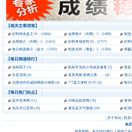
【相关文章浏览】
好料绝杀盘王 01... (1604)
金牌推介（外围）1... (1498)
制造全
金牌推介（外围）3... (1415)
好料单场坚料 03... (1757)
好料绝
每日精选推介（益大... (1563)
制造全胜（澳盘）3... (1594)
搏赢重
【每日阅读排行】
油焖茄子 (5)
鼠标常见的小毛病及修复 (5)
香菇
全是流氓 (4)
某君再婚 新婚之夜…… (4)
湖人正式
法维诗内衣诚招网络分销商 (4)
777盘王来料 01.07 (4)
每日精
【每日热门站点】
提升高考网
(11)
26饰品批发网
(10)
青海
包头市公安局
(10)
通化县天气预报
(10)
欧洲
|
关于本站
|
联系
杀庄
免责声明：杀庄排行榜以上所有广告