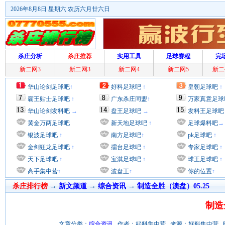
2026年8月8日 星期六 农历六月廿六日
杀庄分析
杀庄推荐
实用工具
足球赛程
完
新二网3
新二网3
新二网4
新二网5
新二
华山论剑足球吧
↑
好料足球吧
↑
皇朝足球吧
↑
霸王贴士足球吧
↑
广东杀庄同盟
↑
万家真意足球
华山论剑发料吧
→
盘王足球吧
→
发料王足球吧
黄金万两足球吧
新天地足球吧
↑
足球爆料吧
→
银波足球吧
↑
南方足球吧
↑
pk足球吧
↑
金剑狂龙足球吧
↑
擂台足球吧
↑
专家足球吧
↑
天下足球吧
↑
宝淇足球吧
↑
球王足球吧
↑
高手集中营
↑
波盘王
↑
你的位置
↑
杀庄排行榜
→
新文频道
→
综合资讯
→
制造全胜（澳盘）05.25
制造
文章分类：
综合资讯
作者：好料集中营 来源：好料集中营 时间：201