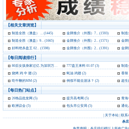
【相关文章浏览】
制造全胜（澳盘） ... (1445)
金牌推介（外围）7... (1593)
制造全
制造全胜（澳盘）9... (1665)
金牌推介（外围）2... (1571)
金牌推
好料绝杀盘王 02... (1598)
金牌推介（外围）2... (1391)
金牌推
【每日阅读排行】
80后女孩身家过亿 为深圳万润科技“三当家” (3)
777盘王来料 01.07 (3)
制造
烧烤 鸡 中 翅 (2)
蚝油 鸡翅 (2)
香辣 
吃牛鞭的MM (2)
例假不能去游泳？ (2)
超生
【每日热门站点】
26饰品批发网
(5)
提升高考网
(5)
青海
欧洲议会
(5)
包头市公安局
(5)
通化
|
关于本站
|
联系
杀庄
免责声明：杀庄排行榜以上所有广告