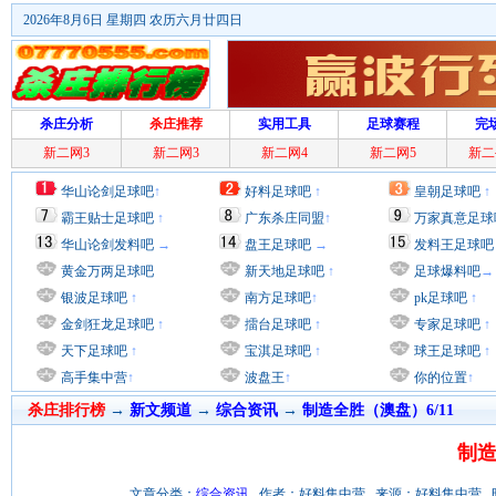
2026年8月6日 星期四 农历六月廿四日
杀庄分析
杀庄推荐
实用工具
足球赛程
完
新二网3
新二网3
新二网4
新二网5
新二
华山论剑足球吧
↑
好料足球吧
↑
皇朝足球吧
↑
霸王贴士足球吧
↑
广东杀庄同盟
↑
万家真意足球
华山论剑发料吧
→
盘王足球吧
→
发料王足球吧
黄金万两足球吧
新天地足球吧
↑
足球爆料吧
→
银波足球吧
↑
南方足球吧
↑
pk足球吧
↑
金剑狂龙足球吧
↑
擂台足球吧
↑
专家足球吧
↑
天下足球吧
↑
宝淇足球吧
↑
球王足球吧
↑
高手集中营
↑
波盘王
↑
你的位置
↑
杀庄排行榜
→
新文频道
→
综合资讯
→
制造全胜（澳盘）6/11
制造
文章分类：
综合资讯
作者：好料集中营 来源：好料集中营 时间：201