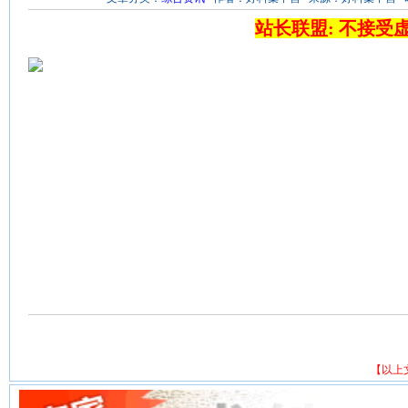
站长联盟: 不接受
【以上