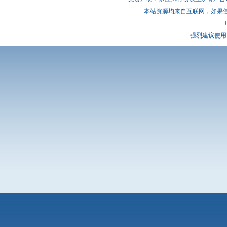
本站资源均来自互联网，如果
强烈建议使用 I