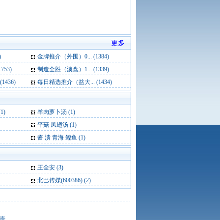
更多
)
金牌推介（外围）0... (1384)
753)
制造全胜（澳盘）1... (1339)
1436)
每日精选推介（益大... (1434)
1)
羊肉萝卜汤 (1)
平菇 凤翅汤 (1)
酱 渍 青海 鳇鱼 (1)
王全安
(3)
北巴传媒(600386)
(2)
责。