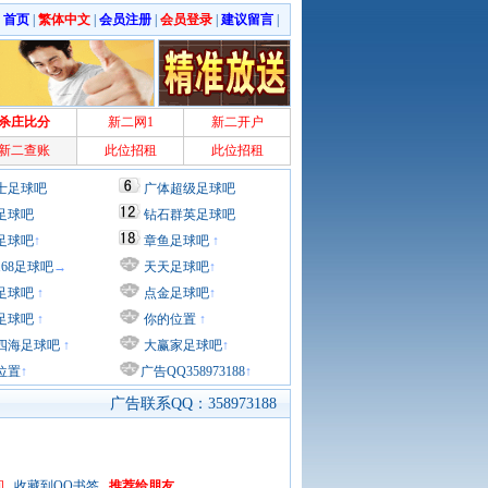
|
首页
|
繁体中文
|
会员注册
|
会员登录
|
建议留言
|
杀庄比分
新二网1
新二开户
新二查账
此位招租
此位招租
士足球吧
广体超级足球吧
足球吧
钻石群英足球吧
足球吧
↑
章鱼足球吧
↑
168足球吧
→
天天足球吧
↑
足球吧
↑
点金足球吧
↑
足球吧
↑
你的位置
↑
四海足球吧
↑
大赢家足球吧
↑
位置
↑
广告QQ358973188
↑
广告联系QQ：358973188
间
收藏到QQ书签
推荐给朋友