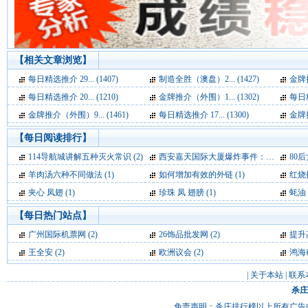
【相关文章浏览】
每日精选推介 29... (1407)
制造全胜（澳盘）2... (1427)
金牌推
每日精选推介 20... (1210)
金牌推介（外围）1... (1302)
每日精
金牌推介（外围）9... (1461)
每日精选推介 17... (1300)
金牌推
【每日阅读排行】
114导航城讲解五种灭火常识 (2)
西安嘉天国际大厦爆炸事件：基本确定为液化气爆炸 (2)
80后女
羊肉汤六种不同做法 (1)
如何增加有效的外链 (1)
红烧排
夹心 凤翅 (1)
珍珠 凤 翅膀 (1)
蚝油 
【每日热门站点】
广州国际机票网
(2)
26饰品批发网
(2)
提升
王全安
(2)
欧洲议会
(2)
鸿海
|
关于本站
|
联系
杀庄
免责声明：杀庄排行榜以上所有广告