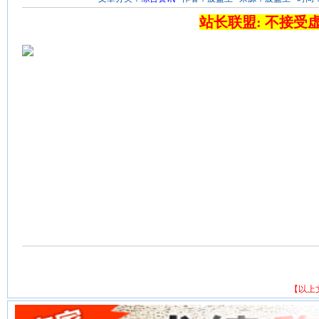
站长联盟: 不接受
【以上