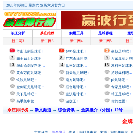
2026年8月8日 星期六 农历六月廿六日
杀庄分析
杀庄推荐
实用工具
足球赛程
完
新二网3
新二网3
新二网4
新二网5
新二
华山论剑足球吧
↑
好料足球吧
↑
皇朝足球吧
↑
霸王贴士足球吧
↑
广东杀庄同盟
↑
万家真意足球
华山论剑发料吧
→
盘王足球吧
→
发料王足球吧
黄金万两足球吧
新天地足球吧
↑
足球爆料吧
→
银波足球吧
↑
南方足球吧
↑
pk足球吧
↑
金剑狂龙足球吧
↑
擂台足球吧
↑
专家足球吧
↑
天下足球吧
↑
宝淇足球吧
↑
球王足球吧
↑
高手集中营
↑
波盘王
↑
你的位置
↑
杀庄排行榜
→
新文频道
→
综合资讯
→
金牌推介（外围）12号
金牌
文章分类：
综合资讯
作者：好料集中营 来源：好料集中营 时间：2017