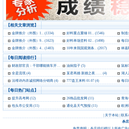
【相关文章浏览】
金牌推介（外围）1... (1334)
好料重点重锤 01... (1546)
制造全
金牌推介（外围）9... (1623)
好料单场坚料 02... (1498)
每日精
金牌推介（外围）4... (1483)
10年来我国观测条... (2017)
林嘉騋
【每日阅读排行】
财政部官员：干部哪能骑车开会 公车费是要花的 (6)
油焖茄子 (5)
鼠标
全是流氓 (4)
某君再婚 新婚之夜…… (4)
湖人正式
法维诗内衣诚招网络分销商 (4)
777盘王来料 01.07 (4)
每日精
【每日热门站点】
提升高考网
(12)
26饰品批发网
(11)
青海
包头市公安局
(11)
通化县天气预报
(11)
欧洲
|
关于本站
|
联系
杀庄
免责声明：杀庄排行榜以上所有广告