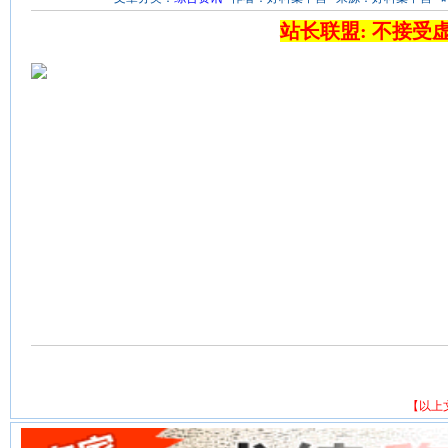
站长联盟: 不接受
【以上