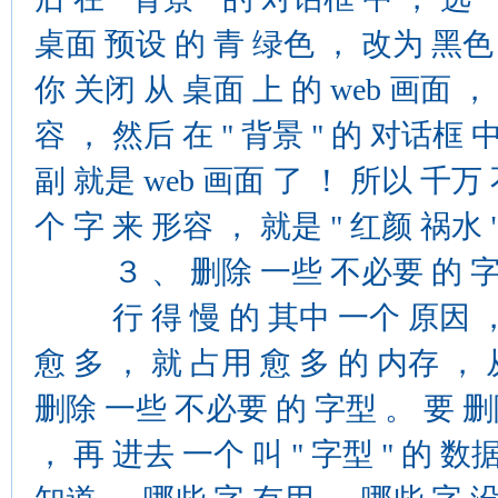
桌面 预设 的 青 绿色 ， 改为 黑色 . . . 
你 关闭 从 桌面 上 的 web 画面 ，
容 ， 然后 在 " 背景 " 的 对话框 中 
副 就是 web 画面 了 ！ 所以 千万
个 字 来 形容 ， 就是 " 红颜 祸水 
３ 、 删除 一些 不必要 的 
行 得 慢 的 其中 一个 原因 ， 
愈 多 ， 就 占用 愈 多 的 内存 ，
删除 一些 不必要 的 字型 。 要 删
， 再 进去 一个 叫 " 字型 " 的 数