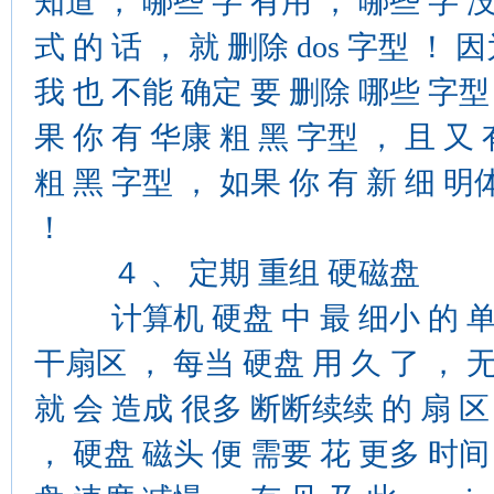
知道 ， 哪些 字 有用 ， 哪些 字 没用
式 的 话 ， 就 删除 dos 字型 ！
我 也 不能 确定 要 删除 哪些 字型 
果 你 有 华康 粗 黑 字型 ， 且 又
粗 黑 字型 ， 如果 你 有 新 细 明
！
４ 、 定期 重组 硬磁盘
计算机 硬盘 中 最 细小 的 单位 
干扇区 ， 每当 硬盘 用 久 了 ， 无
就 会 造成 很多 断断续续 的 扇 区
， 硬盘 磁头 便 需要 花 更多 时间 