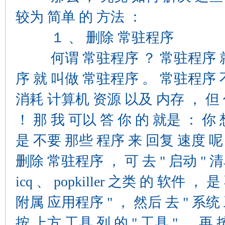
较为 简单 的 方法 ：
１ 、 删除 常驻程序
何谓 常驻程序 ？ 常驻程序 就是 
序 就 叫做 常驻程序 。 常驻程序 不
消耗 计算机 资源 以及 内存 ， 但 
！ 那 我 可以 答 你 的 就是 ： 你
是 不要 那些 程序 来 回复 速度 呢
删除 常驻程序 ， 可 去 " 启动 " 
icq 、 popkiller 之类 的 软件 ，
附属 应用程序 " ， 然后 去 " 系统 工
按 上方 工具 列 的 " 工具 " ， 再 