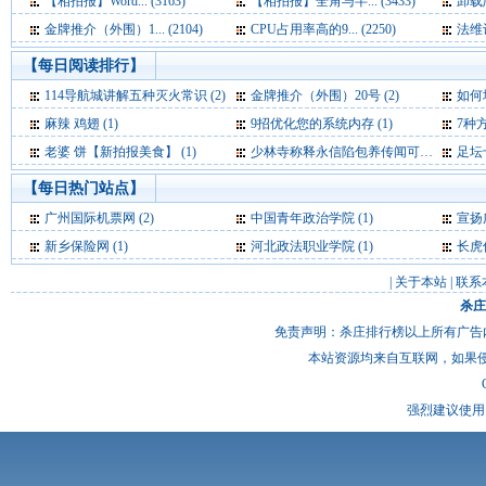
【相拍报】Word... (3163)
【相拍报】全角与半... (3433)
卸载顽
金牌推介（外围）1... (2104)
CPU占用率高的9... (2250)
法维诗
【每日阅读排行】
114导航城讲解五种灭火常识 (2)
金牌推介（外围）20号 (2)
如何
麻辣 鸡翅 (1)
9招优化您的系统内存 (1)
7种方
老婆 饼【新拍报美食】 (1)
少林寺称释永信陷包养传闻可能与其拒上市有关 (1)
足坛十大
【每日热门站点】
广州国际机票网
(2)
中国青年政治学院
(1)
宣扬
新乡保险网
(1)
河北政法职业学院
(1)
长虎
|
关于本站
|
联系
杀庄
免责声明：杀庄排行榜以上所有广告
本站资源均来自互联网，如果
强烈建议使用 I