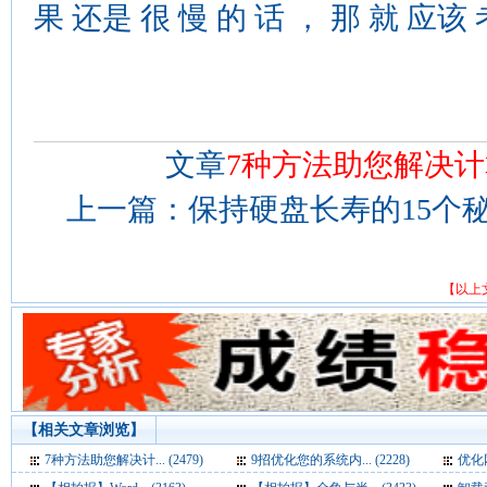
果 还是 很 慢 的 话 ， 那 就 应该
文章
7种方法助您解决
上一篇：
保持硬盘长寿的15个
【以上
【相关文章浏览】
7种方法助您解决计... (2479)
9招优化您的系统内... (2228)
优化网