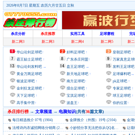
2026年8月7日 星期五 农历六月廿五日 立秋
杀庄分析
杀庄推荐
实用工具
足球赛程
完
新二网3
新二网3
新二网4
新二网5
新二
华山论剑足球吧
↑
好料足球吧
↑
皇朝足球吧
↑
霸王贴士足球吧
↑
广东杀庄同盟
↑
万家真意足球
华山论剑发料吧
→
盘王足球吧
→
发料王足球吧
黄金万两足球吧
新天地足球吧
↑
足球爆料吧
→
银波足球吧
↑
南方足球吧
↑
pk足球吧
↑
金剑狂龙足球吧
↑
擂台足球吧
↑
专家足球吧
↑
天下足球吧
↑
宝淇足球吧
↑
球王足球吧
↑
高手集中营
↑
波盘王
↑
你的位置
↑
杀庄排行榜
→
文章频道
→
电脑知识
(共有
36
篇文章)
每日精选推介 07号
(1904)
金牌推介（外围）19号
(2104)
金湖生
法维诗内衣诚招网络分销商
(2937)
小妙招分享无法把你从QQ名单中删除
让墙
(34