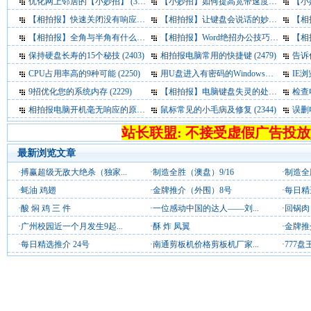
优化网上邻居的【小妙招】
(3395)
【小妙招】如何提高宽带速度
(3389)
【小
【相拍报】快速关闭没有响应的程序
【相拍报】让键盘会说话的妙招
(3392)
(3342)
【相
【相拍报】全角与半角有什么区别
(3433)
【相拍报】Word绝招办公技巧
(3164)
【相拍
保持硬盘长寿的15个秘技
(2403)
相拍报电脑常用的快捷键
(2479)
告诉
CPU占用率高的9种可能
(2250)
用U盘进入有密码的Windows操作系统
IE
(21
9招优化您的系统内存
(2229)
【相拍报】电脑键盘失灵的处理妙招
检查
(230
相拍报电脑开机毫无响应的原因及修复
鼠标常见的小毛病及修复
(2432)
(2344)
误删
站长联盟: 不接受虚假广告投放
最新浏览文章
·
搏赢超级无敌大绝杀（独家...
·
制造全胜（澳盘）9/16
·
制造全
·
蚝油 鸡翅
·
金牌推介（外围）8号
·
每日精
·
酸 焖 鸡 三 件
·
一位感动中国的达人——刘...
·
回锅肉
·
广州校园近一个月发生9起...
·
酥 炸 凤翼
·
金牌推
·
每日精选推介 24号
·
南通剪板机价格剪板机厂家...
·
777盘王