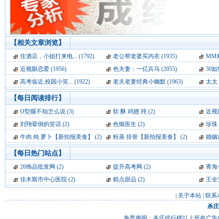
【相关文章浏览】
住酒店，小姐打来电... (1792)
老公帮老婆买内衣 (1935)
MM对
近视眼恋爱 (1956)
色夫妻：一亿兵马 (2055)
30如狼
高考临近,校园小笑... (1922)
老夫老妻经典小幽默 (1963)
太太，
【每日阅读排行】
O型腿不知怎么说 (3)
软 酥 鸡翅 肫 (2)
近视眼
刘翔晕倒的笑话 (2)
色狼医生 (2)
珍珠
牛肉 炖 萝卜【新拍报美食】 (2)
粉蒸 排骨【新拍报美食】 (2)
婚姻
【每日热门站点】
26饰品批发网
(2)
提升高考网
(2)
青海
佳木斯市中心医院
(2)
糕点甜品
(2)
王全
|
关于本站
|
联系
杀庄
免责声明：杀庄排行榜以上所有广告