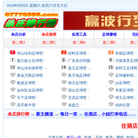
2026年8月8日 星期六 农历六月廿六日
杀庄分析
杀庄推荐
实用工具
足球赛程
完
新二网3
新二网3
新二网4
新二网5
新二
华山论剑足球吧
↑
好料足球吧
↑
皇朝足球吧
↑
霸王贴士足球吧
↑
广东杀庄同盟
↑
万家真意足球
华山论剑发料吧
→
盘王足球吧
→
发料王足球吧
黄金万两足球吧
新天地足球吧
↑
足球爆料吧
→
银波足球吧
↑
南方足球吧
↑
pk足球吧
↑
金剑狂龙足球吧
↑
擂台足球吧
↑
专家足球吧
↑
天下足球吧
↑
宝淇足球吧
↑
球王足球吧
↑
高手集中营
↑
波盘王
↑
你的位置
↑
杀庄排行榜
→
新文频道
→
每日一笑
→
住酒店，小姐打来电话……
住酒店
文章分类：
每日一笑
作者：不祥 来源：网络 时间：2011/9