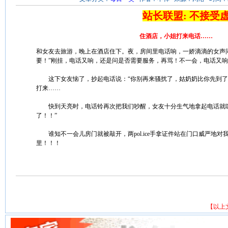
站长联盟: 不接受
住酒店，小姐打来电话……
和女友去旅游，晚上在酒店住下。夜，房间里电话响，一娇滴滴的女声问
要！”刚挂，电话又响，还是问是否需要服务，再骂！不一会，电话又
这下女友恼了，抄起电话说：“你别再来骚扰了，姑奶奶比你先到了
打来……
快到天亮时，电话铃再次把我们吵醒，女友十分生气地拿起电话就嚷
了！！”
谁知不一会儿房门就被敲开，两pol.ice手拿证件站在门口威严地对
里！！！
【以上