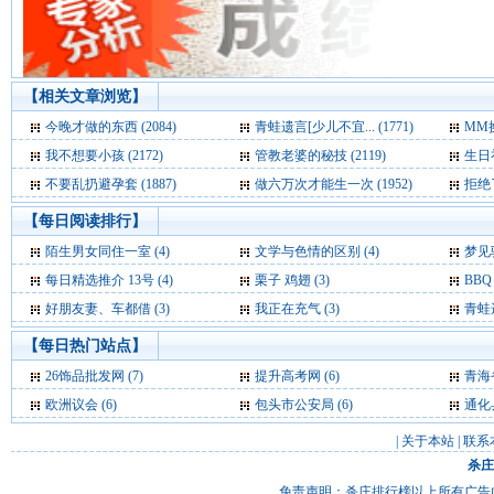
【相关文章浏览】
今晚才做的东西 (2084)
青蛙遗言[少儿不宜... (1771)
MM换
我不想要小孩 (2172)
管教老婆的秘技 (2119)
生日礼
不要乱扔避孕套 (1887)
做六万次才能生一次 (1952)
拒绝了
【每日阅读排行】
陌生男女同住一室 (4)
文学与色情的区别 (4)
梦见驴骡
每日精选推介 13号 (4)
栗子 鸡翅 (3)
BBQ
好朋友妻、车都借 (3)
我正在充气 (3)
青蛙遗
【每日热门站点】
26饰品批发网
(7)
提升高考网
(6)
青海
欧洲议会
(6)
包头市公安局
(6)
通化
|
关于本站
|
联系
杀庄
免责声明：杀庄排行榜以上所有广告