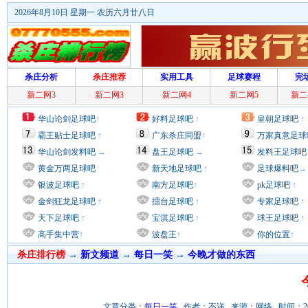
2026年8月10日 星期一 农历六月廿八日
杀庄分析
杀庄推荐
实用工具
足球赛程
完
新二网3
新二网3
新二网4
新二网5
新二
华山论剑足球吧
↑
好料足球吧
↑
皇朝足球吧
↑
霸王贴士足球吧
↑
广东杀庄同盟
↑
万家真意足球
华山论剑发料吧
→
盘王足球吧
→
发料王足球吧
黄金万两足球吧
新天地足球吧
↑
足球爆料吧
→
银波足球吧
↑
南方足球吧
↑
pk足球吧
↑
金剑狂龙足球吧
↑
擂台足球吧
↑
专家足球吧
↑
天下足球吧
↑
宝淇足球吧
↑
球王足球吧
↑
高手集中营
↑
波盘王
↑
你的位置
↑
杀庄排行榜
→
新文频道
→
每日一笑
→
今晚才做的东西
文章分类：
每日一笑
作者：不详 来源：网络 时间：2011/11