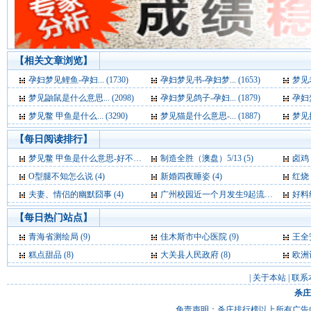
【相关文章浏览】
孕妇梦见鲤鱼-孕妇... (1730)
孕妇梦见书-孕妇梦... (1653)
梦见老
梦见鼬鼠是什么意思... (2098)
孕妇梦见鸽子-孕妇... (1879)
孕妇梦
梦见鳖 甲鱼是什么... (3290)
梦见猫是什么意思-... (1887)
梦见抓
【每日阅读排行】
梦见鳖 甲鱼是什么意思-好不好-代表什么-周公解梦 (5)
制造全胜（澳盘）5/13 (5)
卤鸡 
O型腿不知怎么说 (4)
新婚四夜睡姿 (4)
红烧
夫妻、情侣的幽默囧事 (4)
广州校园近一个月发生9起流感聚集性病例 (4)
好料绝
【每日热门站点】
青海省测绘局
(9)
佳木斯市中心医院
(9)
王全
糕点甜品
(8)
大关县人民政府
(8)
欧洲
|
关于本站
|
联系
杀庄
免责声明：杀庄排行榜以上所有广告