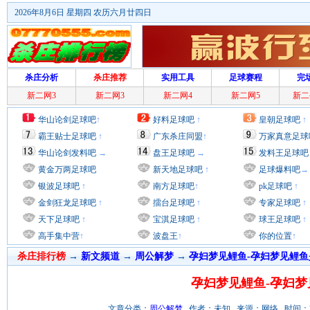
2026年8月6日 星期四 农历六月廿四日
杀庄分析
杀庄推荐
实用工具
足球赛程
完
新二网3
新二网3
新二网4
新二网5
新二
华山论剑足球吧
↑
好料足球吧
↑
皇朝足球吧
↑
霸王贴士足球吧
↑
广东杀庄同盟
↑
万家真意足球
华山论剑发料吧
→
盘王足球吧
→
发料王足球吧
黄金万两足球吧
新天地足球吧
↑
足球爆料吧
→
银波足球吧
↑
南方足球吧
↑
pk足球吧
↑
金剑狂龙足球吧
↑
擂台足球吧
↑
专家足球吧
↑
天下足球吧
↑
宝淇足球吧
↑
球王足球吧
↑
高手集中营
↑
波盘王
↑
你的位置
↑
杀庄排行榜
→
新文频道
→
周公解梦
→
孕妇梦见鲤鱼-孕妇梦见鲤鱼
孕妇梦见鲤鱼-孕妇梦
文章分类：
周公解梦
作者：未知 来源：网络 时间：2012/7