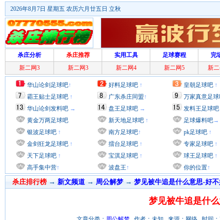
2026年8月7日 星期五 农历六月廿五日 立秋
杀庄分析
杀庄推荐
实用工具
足球赛程
完
新二网3
新二网3
新二网4
新二网5
新二
华山论剑足球吧
↑
好料足球吧
↑
皇朝足球吧
↑
霸王贴士足球吧
↑
广东杀庄同盟
↑
万家真意足球
华山论剑发料吧
→
盘王足球吧
→
发料王足球吧
黄金万两足球吧
新天地足球吧
↑
足球爆料吧
→
银波足球吧
↑
南方足球吧
↑
pk足球吧
↑
金剑狂龙足球吧
↑
擂台足球吧
↑
专家足球吧
↑
天下足球吧
↑
宝淇足球吧
↑
球王足球吧
↑
高手集中营
↑
波盘王
↑
你的位置
↑
杀庄排行榜
→
新文频道
→
周公解梦
→
梦见被牛追是什么意思-好不
梦见被牛追是什么
文章分类：
周公解梦
作者：未知 来源：网络 时间：2012/8