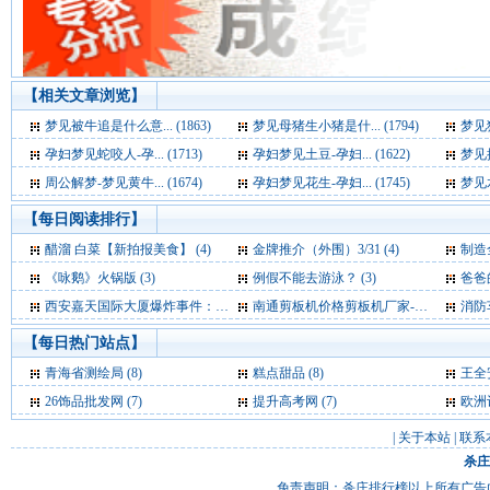
【相关文章浏览】
梦见被牛追是什么意... (1863)
梦见母猪生小猪是什... (1794)
梦见猩
孕妇梦见蛇咬人-孕... (1713)
孕妇梦见土豆-孕妇... (1622)
梦见抓
周公解梦-梦见黄牛... (1674)
孕妇梦见花生-孕妇... (1745)
梦见水
【每日阅读排行】
醋溜 白菜【新拍报美食】 (4)
金牌推介（外围）3/31 (4)
制造
《咏鹅》火锅版 (3)
例假不能去游泳？ (3)
爸爸的
西安嘉天国际大厦爆炸事件：基本确定为液化气爆炸 (3)
南通剪板机价格剪板机厂家-卷板机厂家 (3)
消防车救
【每日热门站点】
青海省测绘局
(8)
糕点甜品
(8)
王全
26饰品批发网
(7)
提升高考网
(7)
欧洲
|
关于本站
|
联系
杀庄
免责声明：杀庄排行榜以上所有广告