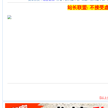
站长联盟: 不接受
【以上