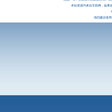
本站资源均来自互联网，如果
强烈建议使用 I