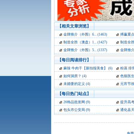
【相关文章浏览】
金牌推介（外围）6... (1463)
搏赢重点重
制造全胜（澳盘）1... (1427)
制造全胜（
金牌推介（外围）5... (1337)
金牌推介（
【每日阅读排行】
麻辣 牛肉干【新拍报美食】 (6)
粉蒸 排
如何洞房？ (4)
色狼医生 
未婚妻的定义 (4)
元宵节祝福短信大
【每日热门站点】
26饰品批发网
(9)
提升高
包头市公安局
(9)
通化县
免责