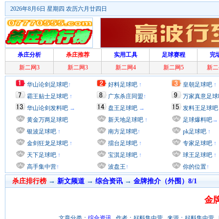
2026年8月6日 星期四 农历六月廿四日
杀庄分析
杀庄推荐
实用工具
足球赛程
完
新二网3
新二网3
新二网4
新二网5
新二
华山论剑足球吧
↑
好料足球吧
↑
皇朝足球吧
↑
霸王贴士足球吧
↑
广东杀庄同盟
↑
万家真意足球
华山论剑发料吧
→
盘王足球吧
→
发料王足球吧
黄金万两足球吧
新天地足球吧
↑
足球爆料吧
→
银波足球吧
↑
南方足球吧
↑
pk足球吧
↑
金剑狂龙足球吧
↑
擂台足球吧
↑
专家足球吧
↑
天下足球吧
↑
宝淇足球吧
↑
球王足球吧
↑
高手集中营
↑
波盘王
↑
你的位置
↑
杀庄排行榜
→
新文频道
→
综合资讯
→
金牌推介（外围）8/1
金牌
文章分类：
综合资讯
作者：好料集中营 来源：好料集中营 时间：201