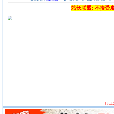
站长联盟: 不接受
【以上