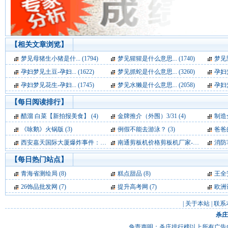
【相关文章浏览】
梦见母猪生小猪是什... (1794)
梦见猩猩是什么意思... (1740)
梦见野
孕妇梦见土豆-孕妇... (1622)
梦见抓蛇是什么意思... (3260)
孕妇梦
孕妇梦见花生-孕妇... (1745)
梦见水獭是什么意思... (2058)
孕妇梦
【每日阅读排行】
醋溜 白菜【新拍报美食】 (4)
金牌推介（外围）3/31 (4)
制造
《咏鹅》火锅版 (3)
例假不能去游泳？ (3)
爸爸的
西安嘉天国际大厦爆炸事件：基本确定为液化气爆炸 (3)
南通剪板机价格剪板机厂家-卷板机厂家 (3)
消防车救
【每日热门站点】
青海省测绘局
(8)
糕点甜品
(8)
王全
26饰品批发网
(7)
提升高考网
(7)
欧洲
|
关于本站
|
联系
杀庄
免责声明：杀庄排行榜以上所有广告