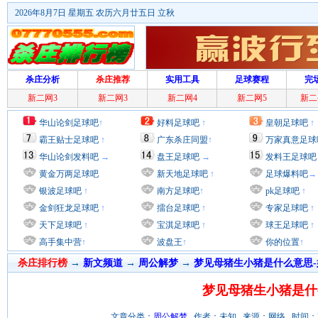
2026年8月7日 星期五 农历六月廿五日 立秋
杀庄分析
杀庄推荐
实用工具
足球赛程
完
新二网3
新二网3
新二网4
新二网5
新二
华山论剑足球吧
↑
好料足球吧
↑
皇朝足球吧
↑
霸王贴士足球吧
↑
广东杀庄同盟
↑
万家真意足球
华山论剑发料吧
→
盘王足球吧
→
发料王足球吧
黄金万两足球吧
新天地足球吧
↑
足球爆料吧
→
银波足球吧
↑
南方足球吧
↑
pk足球吧
↑
金剑狂龙足球吧
↑
擂台足球吧
↑
专家足球吧
↑
天下足球吧
↑
宝淇足球吧
↑
球王足球吧
↑
高手集中营
↑
波盘王
↑
你的位置
↑
杀庄排行榜
→
新文频道
→
周公解梦
→
梦见母猪生小猪是什么意思-
梦见母猪生小猪是什
文章分类：
周公解梦
作者：未知 来源：网络 时间：2012/8