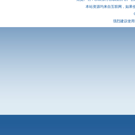
本站资源均来自互联网，如果
强烈建议使用 I