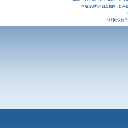
本站资源均来自互联网，如果
强烈建议使用 I