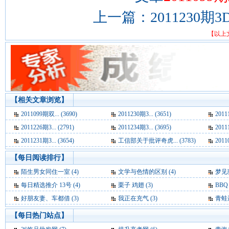
上一篇：
2011230
【以上
【相关文章浏览】
2011099期双... (3690)
2011230期3... (3651)
2011
2011226期3... (2791)
2011234期3... (3695)
2011
2011231期3... (3654)
工信部关于批评奇虎... (3783)
2011
【每日阅读排行】
陌生男女同住一室 (4)
文学与色情的区别 (4)
梦见驴骡
每日精选推介 13号 (4)
栗子 鸡翅 (3)
BBQ
好朋友妻、车都借 (3)
我正在充气 (3)
青蛙遗
【每日热门站点】