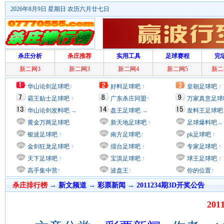
2026年8月9日 星期日 农历六月廿七日
杀庄分析
杀庄推荐
实用工具
足球赛程
完
新二网3
新二网3
新二网4
新二网5
新二
华山论剑足球吧
↑
好料足球吧
↑
皇朝足球吧
↑
霸王贴士足球吧
↑
广东杀庄同盟
↑
万家真意足球
华山论剑发料吧
→
盘王足球吧
→
发料王足球吧
黄金万两足球吧
新天地足球吧
↑
足球爆料吧
→
银波足球吧
↑
南方足球吧
↑
pk足球吧
↑
金剑狂龙足球吧
↑
擂台足球吧
↑
专家足球吧
↑
天下足球吧
↑
宝淇足球吧
↑
球王足球吧
↑
高手集中营
↑
波盘王
↑
你的位置
↑
杀庄排行榜
→
新文频道
→
彩票新闻
→
2011234期3D开奖公告
20