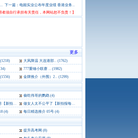
.
下一篇：
电能实业公布年度业绩 香港业务...
用者须自行承担有关责任，本网站恕不负责！】
更多
1218)
大风降温 大连港部... (1762)
34)
777重锤小联赛 ... (1982)
1556)
金牌推介（外围）2... (1299)
偷吃伟哥的鹦鹉 (4)
一笑】 (4)
做女人太不公平了【新拍报每日一笑】 (4)
 (4)
每日精选推介 05号 (4)
提升高考网
(8)