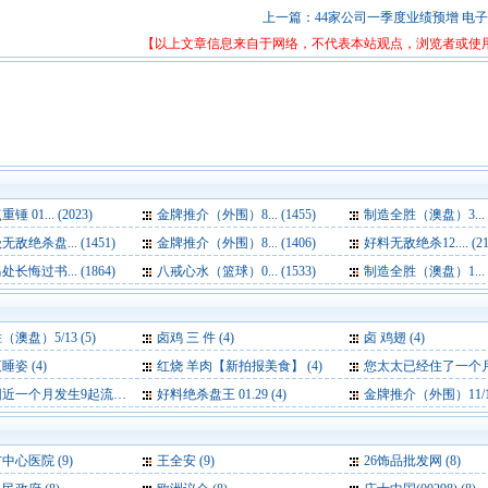
上一篇：
44家公司一季度业绩预增 电子..
【以上文章信息来自于网络，不代表本站观点，浏览者或使
 01... (2023)
金牌推介（外围）8... (1455)
制造全胜（澳盘）3... (
敌绝杀盘... (1451)
金牌推介（外围）8... (1406)
好料无敌绝杀12.... (21
长悔过书... (1864)
八戒心水（篮球）0... (1533)
制造全胜（澳盘）1... (
澳盘）5/13 (5)
卤鸡 三 件 (4)
卤 鸡翅 (4)
姿 (4)
红烧 羊肉【新拍报美食】 (4)
您太太已经住了一个月【新拍报每日
月发生9起流感聚集性病例 (4)
好料绝杀盘王 01.29 (4)
金牌推介（外围）11/18
市中心医院
(9)
王全安
(9)
26饰品批发网
(8)