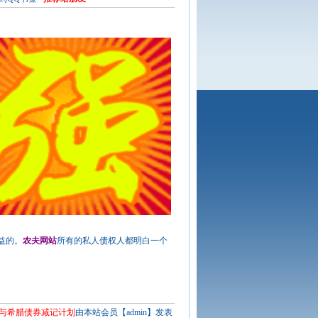
益的。
农夫网站
所有的私人债权人都明白一个
与希腊债券减记计划
由本站会员【admin】发表