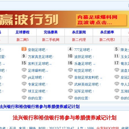
具
足球赛程
完场赛果
杀庄新闻
杀庄赔率
4
新二网5
新二手机网
新二代理
新二代理2
吧
↑
皇朝足球吧
↑
777足球吧
↑
降龙
同盟
↑
万家真意足球吧
↑
波胆足球吧
↑
玉女
吧
→
发料王足球吧
→
乐趣足球吧
→
葡京
球吧
↑
足球爆料吧
→
蛇货足球吧
↑
波盘
吧
↑
pk足球吧
↑
皇朝足球发料吧
→
皇冠
吧
↑
专家足球吧
↑
武林英雄足球吧
↑
华人
吧
↑
球王足球吧
↑
冠军足球吧
↑
五湖
你的位置
↑
你的位置
↑
你的
法兴银行和裕信银行将参与希腊债券减记计划
法兴银行和裕信银行将参与希腊债券减记计划
者：不详 来源：网络 时间：2012/3/7 17:20:47 人气：1696
分享到QQ空间
收藏