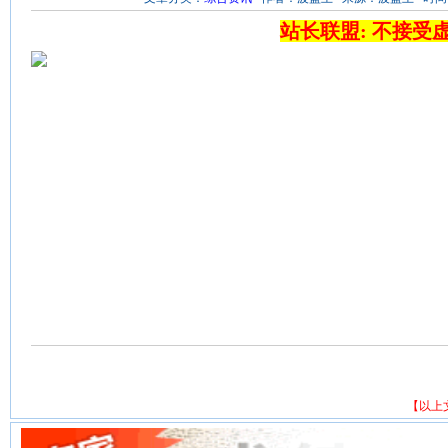
站长联盟: 不接受
【以上