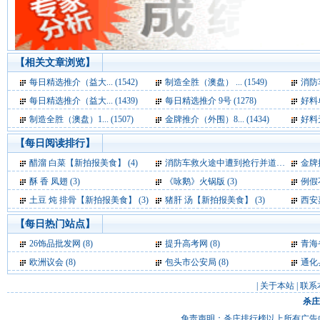
【相关文章浏览】
每日精选推介（益大... (1542)
制造全胜（澳盘） ... (1549)
消防车
每日精选推介（益大... (1439)
每日精选推介 9号 (1278)
好料单
制造全胜（澳盘）1... (1507)
金牌推介（外围）8... (1434)
好料无
【每日阅读排行】
醋溜 白菜【新拍报美食】 (4)
消防车救火途中遭到抢行并道 网友大呼“震惊” (4)
金牌推
酥 香 凤翅 (3)
《咏鹅》火锅版 (3)
例假
土豆 炖 排骨【新拍报美食】 (3)
猪肝 汤【新拍报美食】 (3)
西安嘉天
【每日热门站点】
26饰品批发网
(8)
提升高考网
(8)
青海
欧洲议会
(8)
包头市公安局
(8)
通化
|
关于本站
|
联系
杀庄
免责声明：杀庄排行榜以上所有广告