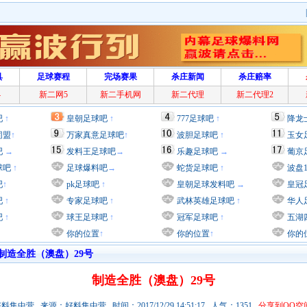
具
足球赛程
完场赛果
杀庄新闻
杀庄赔率
4
新二网5
新二手机网
新二代理
新二代理2
吧
↑
皇朝足球吧
↑
777足球吧
↑
降龙
同盟
↑
万家真意足球吧
↑
波胆足球吧
↑
玉女
吧
→
发料王足球吧
→
乐趣足球吧
→
葡京
球吧
↑
足球爆料吧
→
蛇货足球吧
↑
波盘
吧
↑
pk足球吧
↑
皇朝足球发料吧
→
皇冠
吧
↑
专家足球吧
↑
武林英雄足球吧
↑
华人
吧
↑
球王足球吧
↑
冠军足球吧
↑
五湖
你的位置
↑
你的位置
↑
你的
制造全胜（澳盘）29号
制造全胜（澳盘）29号
中营 来源：好料集中营 时间：2017/12/29 14:51:17 人气：1351
分享到QQ空