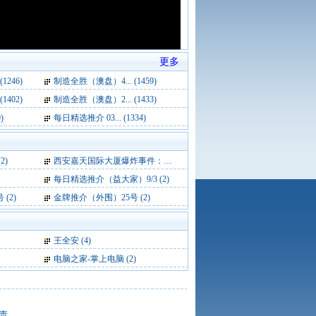
更多
1246)
制造全胜（澳盘）4... (1459)
1402)
制造全胜（澳盘）2... (1433)
)
每日精选推介 03... (1334)
2)
西安嘉天国际大厦爆炸事件：基本确定为液化气爆炸 (2)
每日精选推介（益大家）9/3 (2)
(2)
金牌推介（外围）25号 (2)
王全安
(4)
电脑之家-掌上电脑
(2)
责。