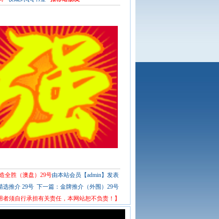
造全胜（澳盘）29号
由本站会员【admin】发表
选推介 29号
下一篇：
金牌推介（外围）29号
用者须自行承担有关责任，本网站恕不负责！】