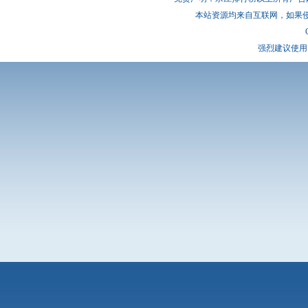
本站资源均来自互联网，如果
强烈建议使用 I