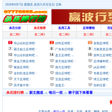
2026年8月7日 星期五 农历六月廿五日 立秋
杀庄分析
杀庄推荐
实用工具
足球赛程
完
新二网3
新二网3
新二网4
新二网5
新二
华山论剑足球吧
↑
好料足球吧
↑
皇朝足球吧
↑
霸王贴士足球吧
↑
广东杀庄同盟
↑
万家真意足球
华山论剑发料吧
→
盘王足球吧
→
发料王足球吧
黄金万两足球吧
新天地足球吧
↑
足球爆料吧
→
银波足球吧
↑
南方足球吧
↑
pk足球吧
↑
金剑狂龙足球吧
↑
擂台足球吧
↑
专家足球吧
↑
天下足球吧
↑
宝淇足球吧
↑
球王足球吧
↑
高手集中营
↑
波盘王
↑
你的位置
↑
杀庄排行榜
→
新文频道
→
每日一笑
→
裤子脱下来看看
文章分类：
每日一笑
作者：不祥 来源：网络 时间：2011/9