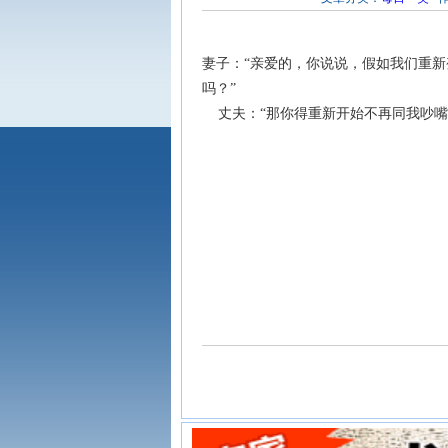
妻子：“亲爱的，你说说，假如我们重
吗？”
丈夫：“那你得重新开始不再同我吵嘴