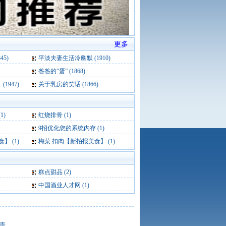
更多
5)
平淡夫妻生活冷幽默 (1910)
爸爸的“蛋” (1868)
1947)
关于乳房的笑话 (1866)
1)
红烧排骨 (1)
9招优化您的系统内存 (1)
 (1)
梅菜 扣肉【新拍报美食】 (1)
糕点甜品
(2)
中国酒业人才网
(1)
责。