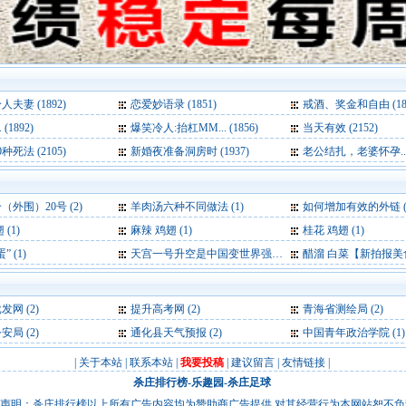
夫妻 (1892)
恋爱妙语录 (1851)
戒酒、奖金和自由 (184
 (1892)
爆笑冷人:抬杠MM... (1856)
当天有效 (2152)
种死法 (2105)
新婚夜准备洞房时 (1937)
老公结扎，老婆怀孕... (
外围）20号 (2)
羊肉汤六种不同做法 (1)
如何增加有效的外链 (
(1)
麻辣 鸡翅 (1)
桂花 鸡翅 (1)
 (1)
天宫一号升空是中国变世界强国标志外媒称 (1)
醋溜 白菜【新拍报美食】
批发网
(2)
提升高考网
(2)
青海省测绘局
(2)
公安局
(2)
通化县天气预报
(2)
中国青年政治学院
(1)
|
关于本站
|
联系本站
|
我要投稿
|
建议留言
|
友情链接
|
杀庄排行榜
-
乐趣园
-
杀庄足球
声明：杀庄排行榜以上所有广告内容均为赞助商广告提供,对其经营行为本网站恕不负