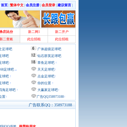
|
首页
|
繁体中文
|
会员注册
|
会员登录
|
建议留言
|
杀庄比分
新二网1
新二开户
新二查账
此位招租
此位招租
士足球吧
广体超级足球吧
足球吧
钻石群英足球吧
足球吧
↑
章鱼足球吧
↑
168足球吧
→
天天足球吧
↑
足球吧
↑
点金足球吧
↑
足球吧
↑
你的位置
↑
四海足球吧
↑
大赢家足球吧
↑
位置
↑
广告QQ358973188
↑
广告联系QQ：358973188
藏到QQ书签
推荐给朋友