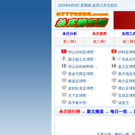
2026年8月6日 星期四 农历六月廿四日
杀庄分析
杀庄推荐
实用工
新二网3
新二网3
新二网
华山论剑足球吧
↑
好料足球
霸王贴士足球吧
↑
广东杀庄
华山论剑发料吧
→
盘王足球
黄金万两足球吧
新天地足
银波足球吧
↑
南方足球
金剑狂龙足球吧
↑
擂台足球
天下足球吧
↑
宝淇足球
高手集中营
↑
波盘王
↑
杀庄排行榜
→
新文频道
→
每日一笑
→
文章分类：
每日一笑
作者