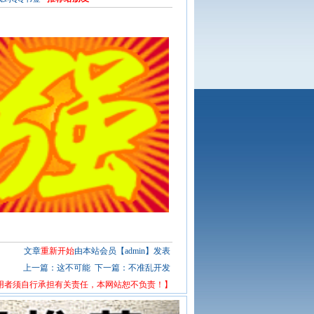
文章
重新开始
由本站会员【admin】发表
上一篇：
这不可能
下一篇：
不准乱开发
用者须自行承担有关责任，本网站恕不负责！】