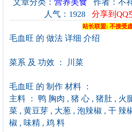
文章分类：
营养美食
作者：不祥 来
人气：1928
分享到QQ
站长联盟: 不接受
毛血旺 的 做法 详细 介绍
菜系 及 功效 ： 川菜
毛血旺 的 制作 材料 ：
主料 ： 鸭 胸肉 , 猪 心 , 猪肚 , 火腿
菜 , 黄豆芽 , 大葱 , 泡辣椒 , 干 辣椒
椒 , 味精 , 鸡 料