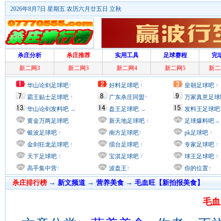
2026年8月7日 星期五 农历六月廿五日 立秋
杀庄分析
杀庄推荐
实用工具
足球赛程
完
新二网3
新二网3
新二网4
新二网5
新二
华山论剑足球吧
↑
好料足球吧
↑
皇朝足球吧
↑
霸王贴士足球吧
↑
广东杀庄同盟
↑
万家真意足球
华山论剑发料吧
→
盘王足球吧
→
发料王足球吧
黄金万两足球吧
新天地足球吧
↑
足球爆料吧
→
银波足球吧
↑
南方足球吧
↑
pk足球吧
↑
金剑狂龙足球吧
↑
擂台足球吧
↑
专家足球吧
↑
天下足球吧
↑
宝淇足球吧
↑
球王足球吧
↑
高手集中营
↑
波盘王
↑
你的位置
↑
杀庄排行榜
→
新文频道
→
营养美食
→
毛血旺【新拍报美食】
毛血