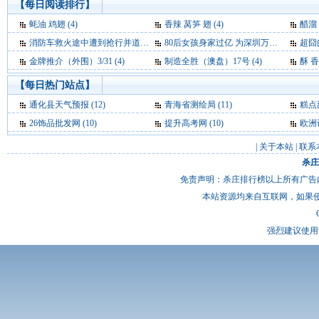
【每日阅读排行】
蚝油 鸡翅 (4)
香辣 莴笋 翅 (4)
醋溜
消防车救火途中遭到抢行并道 网友大呼“震惊” (4)
80后女孩身家过亿 为深圳万润科技“三当家” (4)
超囧
金牌推介（外围）3/31 (4)
制造全胜（澳盘）17号 (4)
酥 香
【每日热门站点】
通化县天气预报
(12)
青海省测绘局
(11)
糕点
26饰品批发网
(10)
提升高考网
(10)
欧洲
|
关于本站
|
联系
杀庄
免责声明：杀庄排行榜以上所有广告
本站资源均来自互联网，如果
强烈建议使用 I