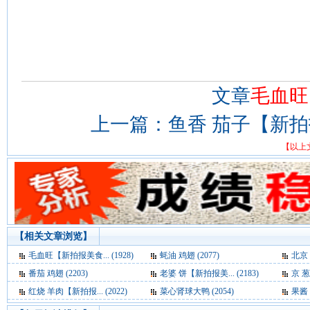
文章
毛血旺
上一篇：
鱼香 茄子【新
【以上
【相关文章浏览】
毛血旺【新拍报美食... (1928)
蚝油 鸡翅 (2077)
北京 
番茄 鸡翅 (2203)
老婆 饼【新拍报美... (2183)
京 葱
红烧 羊肉【新拍报... (2022)
菜心肾球大鸭 (2054)
果酱 