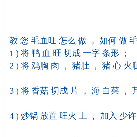
教 您 毛血旺 怎么 做 ， 如何 做 
1 ) 将 鸭 血 旺 切成 一字 条形 ；
2 ) 将 鸡胸 肉 ， 猪肚 ， 猪 心 
3 ) 将 香菇 切成 片 ， 海 白菜 ，
4 ) 炒锅 放置 旺火 上 ， 加入 少许